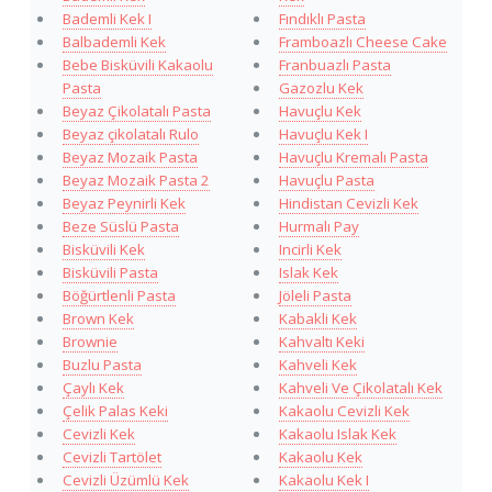
Bademli Kek I
Fındıklı Pasta
Balbademli Kek
Framboazlı Cheese Cake
Bebe Bisküvili Kakaolu
Franbuazlı Pasta
Pasta
Gazozlu Kek
Beyaz Çikolatalı Pasta
Havuçlu Kek
Beyaz çikolatalı Rulo
Havuçlu Kek I
Beyaz Mozaik Pasta
Havuçlu Kremalı Pasta
Beyaz Mozaik Pasta 2
Havuçlu Pasta
Beyaz Peynirli Kek
Hindistan Cevizli Kek
Beze Süslü Pasta
Hurmalı Pay
Bisküvili Kek
Incirli Kek
Bisküvili Pasta
Islak Kek
Böğürtlenli Pasta
Jöleli Pasta
Brown Kek
Kabakli Kek
Brownie
Kahvaltı Keki
Buzlu Pasta
Kahveli Kek
Çaylı Kek
Kahveli Ve Çikolatalı Kek
Çelik Palas Keki
Kakaolu Cevizli Kek
Cevizli Kek
Kakaolu Islak Kek
Cevizli Tartölet
Kakaolu Kek
Cevizli Üzümlü Kek
Kakaolu Kek I