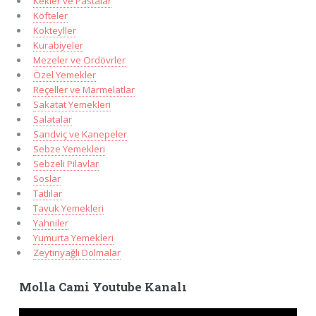
Kekler ve Pastalar
Köfteler
Kokteyller
Kurabiyeler
Mezeler ve Ordövrler
Özel Yemekler
Reçeller ve Marmelatlar
Sakatat Yemekleri
Salatalar
Sandviç ve Kanepeler
Sebze Yemekleri
Sebzeli Pilavlar
Soslar
Tatlılar
Tavuk Yemekleri
Yahniler
Yumurta Yemekleri
Zeytinyağlı Dolmalar
Molla Cami Youtube Kanalı