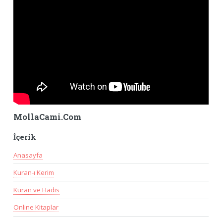
MollaCami.Com
İçerik
Anasayfa
Kuran-ı Kerim
Kuran ve Hadis
Online Kitaplar