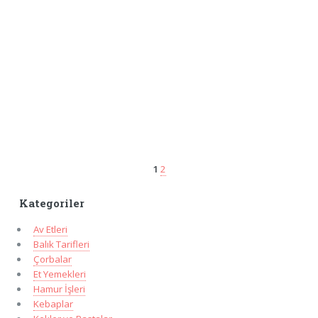
1
2
Kategoriler
Av Etleri
Balık Tarifleri
Çorbalar
Et Yemekleri
Hamur İşleri
Kebaplar