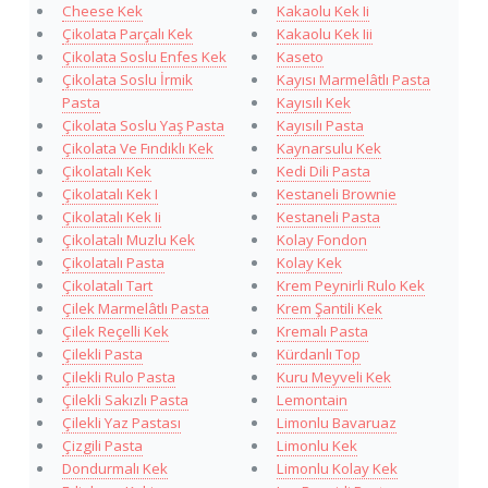
Cheese Kek
Kakaolu Kek Ii
Çikolata Parçalı Kek
Kakaolu Kek Iii
Çikolata Soslu Enfes Kek
Kaseto
Çikolata Soslu İrmik
Kayısı Marmelâtlı Pasta
Pasta
Kayısılı Kek
Çikolata Soslu Yaş Pasta
Kayısılı Pasta
Çikolata Ve Fındıklı Kek
Kaynarsulu Kek
Çikolatalı Kek
Kedi Dili Pasta
Çikolatalı Kek I
Kestaneli Brownie
Çikolatalı Kek Ii
Kestaneli Pasta
Çikolatalı Muzlu Kek
Kolay Fondon
Çikolatalı Pasta
Kolay Kek
Çikolatalı Tart
Krem Peynirli Rulo Kek
Çilek Marmelâtlı Pasta
Krem Şantili Kek
Çilek Reçelli Kek
Kremalı Pasta
Çilekli Pasta
Kürdanlı Top
Çilekli Rulo Pasta
Kuru Meyveli Kek
Çilekli Sakızlı Pasta
Lemontain
Çilekli Yaz Pastası
Limonlu Bavaruaz
Çizgili Pasta
Limonlu Kek
Dondurmalı Kek
Limonlu Kolay Kek