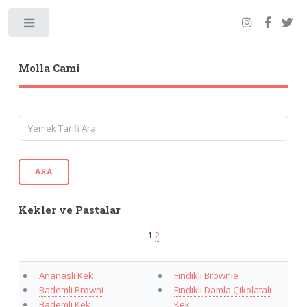
Toggle
Molla Cami
ARA
Kekler ve Pastalar
1
2
Ananaslı Kek
Fındıklı Brownie
Bademli Browni
Fındıklı Damla Çikolatalı
Bademli Kek
Kek